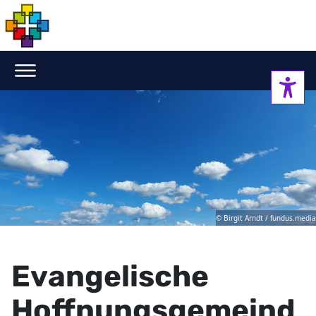
© Birgit Arndt / fundus.media
Evangelische
Hoffnungsgemeind